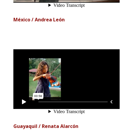
México / Andrea León
Guayaquil / Renata Alarcón