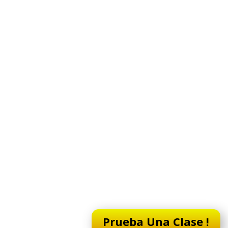
Curso de Pi
con Garantí
Resultados
Para Niños (Desde 7 años), Adol
Clases EN VIVO por Zoom 
Prueba Una Clase !